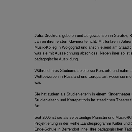
Julia Diedrich
, geboren und aufgewachsen in Saratov, Ru
Jahren ihren ersten Klavierunterricht. Mit fünfzehn Jahre
Musik-Kolleg in Wolgograd und anschließend am Staatli
was sie mit Auszeichnung abschloss. Neben ihrer solistis
pädagogische Ausbildung.
Während ihres Studiums spielte sie Konzerte und nahm 
Wettbewerben in Russland und Europa teil, wobei sie meh
war.
Sie hat zudem als Studienleiterin in einem Kindertheater
Studienleiterin und Korrepetitorin im staatlichen Theater
Art.
Seit 2006 ist sie als selbständige Pianistin und Musik-/Kl
Projektleitung in der Reihe „Landesprogramm Kultur und
Ende-Schule in Berrendorf inne. Ihre pädagogischen Täti