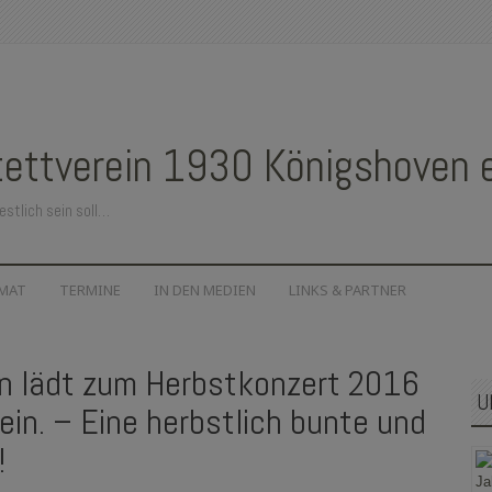
ettverein 1930 Königshoven e.
estlich sein soll…
IMAT
TERMINE
IN DEN MEDIEN
LINKS & PARTNER
n lädt zum Herbstkonzert 2016
U
ein. – Eine herbstlich bunte und
!