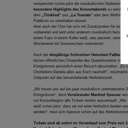
versprechen schon jetzt die musikalischen Darbietunge
besondere Highlights des Konzertabends
zu werden. 
dem
„Trinklied“
aus
„La Traviata“
oder dem Welthit
„O
Publikum zu unterhalten wissen.
Aber auch der Chor hat sich mit Zusatzproben für einig
vorbereitet und wird unter anderem musikalisch berichten
W
einem Fass in einem Keller weiß, was passiert, wenn man
Wochenend mit Sonnenschein unternimmt.
Auch der
diesjährige Schirmherr Heinzbert Faßbender 
letzten öffentlichen Chorprobe des Quartettvereins im 
Königshoven persönlich einen Besuch abzustatten. „Es is
Chorleiterin Daniela alles aus Euch rausholt!“, resümie
Zeitpunkt auf das bevorstehende Herbstkonzert.
„Wir freuen uns auf ein paar musikalisch unterhaltsa
Königshoven“
, lässt
Vorsitzender Manfred Speuser
wiss
vor Konzertbeginn alle Tickets restlos ausverkauft.
„Wer 
weiß schon jetzt, dass wir mit einer herbstlich bunten 
werden!“
, freut sich Speuser schon auf das Herbstkonzer
Tickets sind ab sofort im Vorverkauf zum Preis von 1