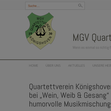
Suchbegriff
eingeben:
MGV Quart
Wenn es einmal so richtig f
SKIP
HOME
ÜBER UNS
AKTUELLES
UNSERE HE
TO
CONTENT
Quartettverein Königshove
bei „Wein, Weib & Gesang“ 
humorvolle Musikmischung