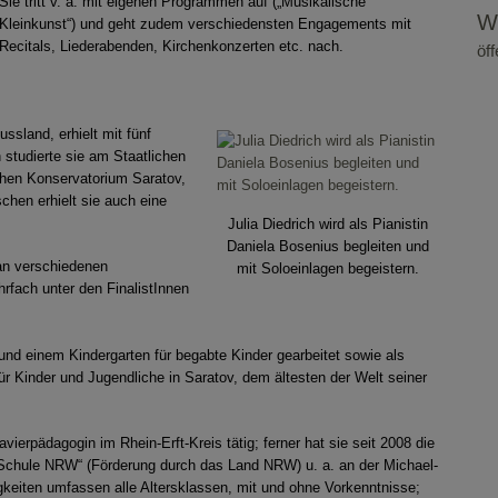
Sie tritt v. a. mit eigenen Programmen auf („Musikalische
W
Kleinkunst“) und geht zudem verschiedensten Engagements mit
Recitals, Liederabenden, Kirchenkonzerten etc. nach.
öf
ssland, erhielt mit fünf
n studierte sie am Staatlichen
chen Konservatorium Saratov,
chen erhielt sie auch eine
Julia Diedrich wird als Pianistin
Daniela Bosenius begleiten und
an verschiedenen
mit Soloeinlagen begeistern.
rfach unter den FinalistInnen
 und einem Kindergarten für begabte Kinder gearbeitet sowie als
 für Kinder und Jugendliche in Saratov, dem ältesten der Welt seiner
avierpädagogin im Rhein-Erft-Kreis tätig; ferner hat sie seit 2008 die
 Schule NRW“ (Förderung durch das Land NRW) u. a. an der Michael-
gkeiten umfassen alle Altersklassen, mit und ohne Vorkenntnisse;