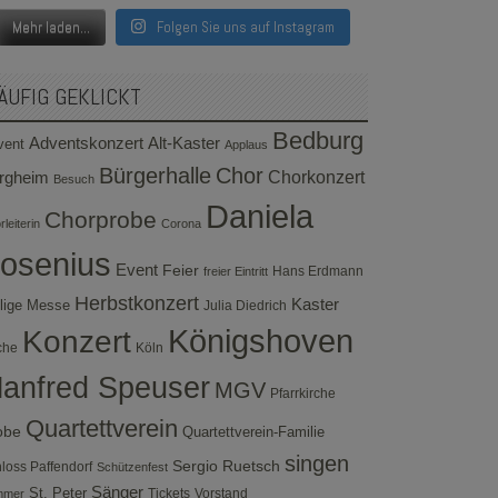
Mehr laden...
Folgen Sie uns auf Instagram
ÄUFIG GEKLICKT
Bedburg
Adventskonzert
Alt-Kaster
vent
Applaus
Bürgerhalle
Chor
rgheim
Chorkonzert
Besuch
Daniela
Chorprobe
leiterin
Corona
osenius
Event
Feier
Hans Erdmann
freier Eintritt
Herbstkonzert
Kaster
lige Messe
Julia Diedrich
Konzert
Königshoven
che
Köln
anfred Speuser
MGV
Pfarrkirche
Quartettverein
obe
Quartettverein-Familie
singen
Sergio Ruetsch
loss Paffendorf
Schützenfest
Sänger
St. Peter
Tickets
Vorstand
mmer