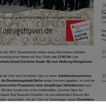
U
Sam
Ja
Ca
Fre
Mu
Pfa
F
er des MGV Quartettverein wieder etwas Besonderes einfallen
 musikalischen Herren mit ihrer Chefin
um 17:00 Uhr
zum
rhalle (Josef-Schnitzler-Straße 30) nach Bedburg-Königshoven
F
at der Chor noch im letzten Jahr zu seiner
Jubiläumskonzertreise
n die Bundeshauptstadt Berlin
einige Konzerte gegeben, so sind die
 humorvollen Programms beim diesjährigen Herbstkonzert
auch
n. Mit dem inzwischen schon traditionellen „Sommer Open-Air-
m Kurpark Bad Neuenahr-Ahrweiler mit anschließendem Besuch des
ights aufzuzählen, hat der Chor mit Soloeinlagen seiner
Chorleiterin
Publikum jeglicher Altersklasse zu begeistern weiß. Somit