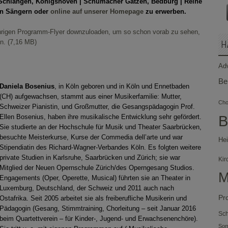
 Schlangen, Königshoven | Schumacher Gatzen, Bedburg | Reine
en Sängern oder
online auf unserer Homepage
zu erwerben.
jährigen Programm-Flyer downzuloaden, um so schon vorab zu sehen,
H
n.
Ad
Be
Daniela Bosenius
, in Köln geboren und in Köln und Ennetbaden
(CH) aufgewachsen, stammt aus einer Musikerfamilie: Mutter,
Chor
Schweizer Pianistin, und Großmutter, die Gesangspädagogin Prof.
B
Ellen Bosenius, haben ihre musikalische Entwick­lung sehr gefördert.
Sie studierte an der Hochschule für Musik und Theater Saarbrücken,
besuchte Meisterkurse, Kurse der Commedia dell’arte und war
Hei
Stipendiatin des Richard-Wagner-Verbandes Köln. Es folgten weitere
private Studien in Karlsruhe, Saarbrücken und Zürich; sie war
Kir
Mitglied der Neuen Opernschule Zürich/des Operngesang Studios.
M
Engagements (Oper, Operette, Musical) führten sie an Theater in
Luxemburg, Deutschland, der Schweiz und 2011 auch nach
Pr
Ostafrika. Seit 2005 arbeitet sie als freiberufliche Musikerin und
Pädagogin (Gesang, Stimmtraining, Chorleitung – seit Januar 2016
Sch
beim Quartettverein – für Kinder-, Jugend- und Erwachsenenchöre).
So