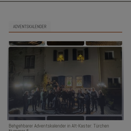
SKIP
TO
CONTENT
ADVENTSKALENDER
Behgehbarer Adventskalender in Alt-Kaster: Türchen