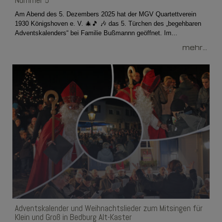
Nummer 5
Am Abend des 5. Dezembers 2025 hat der MGV Quartettverein
1930 Königshoven e. V. 🎄🎵 🎶 das 5. Türchen des „begehbaren
Adventskalenders“ bei Familie Bußmannn geöffnet. Im...
mehr...
Adventskalender und Weihnachtslieder zum Mitsingen für
Klein und Groß in Bedburg Alt-Kaster