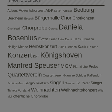
Bedburg
Adventskonzert
Alt-Kaster
Advent
Applaus
Bürgerhalle
Chor
Bergheim
Chorkonzert
Besuch
Daniela
Chorprobe
Chorleiterin
Corona
Bosenius
Event
Feier
Hans Erdmann
freier Eintritt
Herbstkonzert
Kaster
Heilige Messe
Julia Diedrich
Kirche
Konzert
Königshoven
Köln
Manfred Speuser
MGV
Probe
Pfarrkirche
Quartettverein
Quartettverein-Familie
Schloss Paffendorf
singen
Sergio Ruetsch
Sänger
St. Peter
Schützenfest
Sommer
Weihnachten
Weihnachtskonzert
Tickets
Vorstand
Willy
öffentliche Chorprobe
Moll