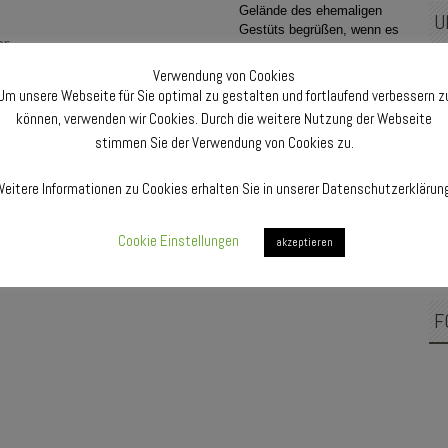
Gelände des ehemaligen
U
Gestüts begrüßen, wenn es
...
wieder heißt: „Herzlich wil...
Sam
Ja
Verwendung von Cookies
mehr...
Ca
Um unsere Webseite für Sie optimal zu gestalten und fortlaufend verbessern z
können, verwenden wir Cookies. Durch die weitere Nutzung der Webseite
Fre
stimmen Sie der Verwendung von Cookies zu.
Mu
Pfa
eitere Informationen zu Cookies erhalten Sie in unserer Datenschutzerklärun
F
Cookie Einstellungen
akzeptieren
F