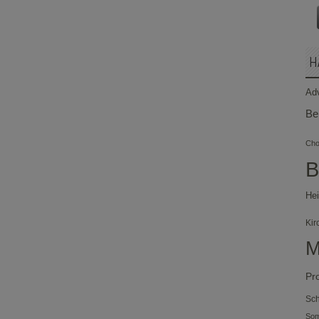
H
Ad
Be
Chor
B
Hei
Kir
M
Pr
Sch
So