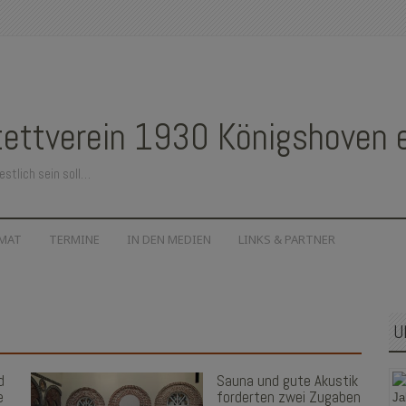
ettverein 1930 Königshoven e.
estlich sein soll…
IMAT
TERMINE
IN DEN MEDIEN
LINKS & PARTNER
U
d
Sauna und gute Akustik
e
forderten zwei Zugaben