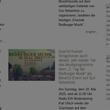
t
Musikfreunde auf dem
weitläufigen Gelände von
Gut Hohenholz zu
organisieren, landeten die
heutigen „Freunde
aus
Bedburger Musik“...
n
mehr...
...
d
Quartettverein
Königshoven auch
dieses Jahr wieder Teil
des Musikprogramms
beim „2. Tag der
s
Bedburger Musik“ als
Benefiz-Event auf Gut
7.
Hohenholz
n
Am Sonntag, dem 10. Mai
2015, wird ab 11:00 Uhr
Radio Erft Moderatoring
Kati Ulrich wieder die
t
Zuschauer auf dem
VE