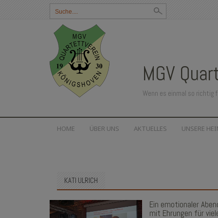
Suchbegriff
eingeben:
MGV Quart
Wenn es einmal so richtig f
SKIP
HOME
ÜBER UNS
AKTUELLES
UNSERE HE
TO
CONTENT
KATI ULRICH
Ein emotionaler Aben
mit Ehrungen für viel