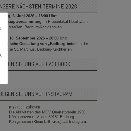
NSERE NÄCHSTEN TERMINE 2026
stag, 6. Juni 2026 – 18:00 Uhr:
hreshauptversammlung
im Probenlokal Hotel „Zum
sino“ Maaßen, Bedburg-Königshoven
u
itag, 18. September 2026 – 20:00 Uhr:
sikalische Gestaltung von „Bedburg betet“
in der
rrkirche St. Martinus, Bedburg-Kirchherten
g.
OLGEN SIE UNS AUF FACEBOOK
OLGEN SIE UNS AUF INSTAGRAM
mgvkoenigshoven
Die Aktivitäten des MGV Quartettverein 1930
Königshoven e. V. aus 50181 Bedburg-
Königshoven (Rhein-Erft-Kreis) auf Instagram.