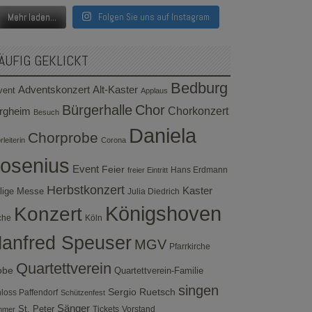
Mehr laden...
Folgen Sie uns auf Instagram
ÄUFIG GEKLICKT
Bedburg
Adventskonzert
Alt-Kaster
vent
Applaus
Bürgerhalle
Chor
rgheim
Chorkonzert
Besuch
Daniela
Chorprobe
leiterin
Corona
osenius
Event
Feier
Hans Erdmann
freier Eintritt
Herbstkonzert
Kaster
lige Messe
Julia Diedrich
Konzert
Königshoven
che
Köln
anfred Speuser
MGV
Pfarrkirche
Quartettverein
obe
Quartettverein-Familie
singen
Sergio Ruetsch
loss Paffendorf
Schützenfest
Sänger
St. Peter
Tickets
Vorstand
mmer