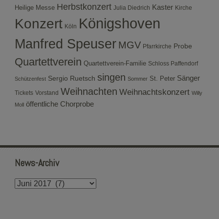
Herbstkonzert
Kaster
Heilige Messe
Julia Diedrich
Kirche
Konzert
Königshoven
Köln
Manfred Speuser
MGV
Probe
Pfarrkirche
Quartettverein
Quartettverein-Familie
Schloss Paffendorf
singen
Sergio Ruetsch
Sänger
St. Peter
Schützenfest
Sommer
Weihnachten
Weihnachtskonzert
Tickets
Vorstand
Willy
öffentliche Chorprobe
Moll
News-Archiv
News-
Archiv