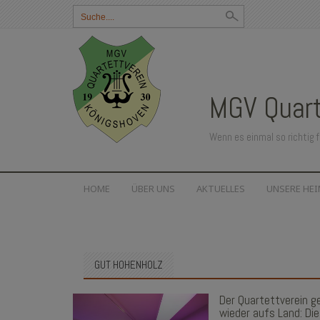
Suchbegriff
eingeben:
MGV Quart
Wenn es einmal so richtig f
SKIP
HOME
ÜBER UNS
AKTUELLES
UNSERE HE
TO
CONTENT
GUT HOHENHOLZ
Der Quartettverein g
wieder aufs Land: Die