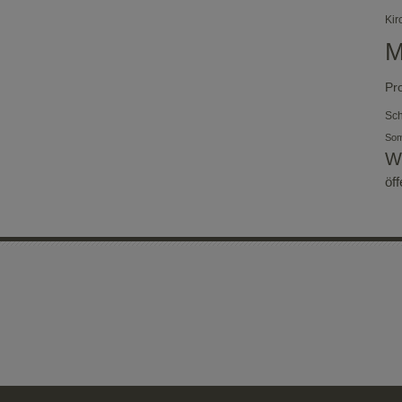
Kir
M
Pr
Sch
So
W
öf