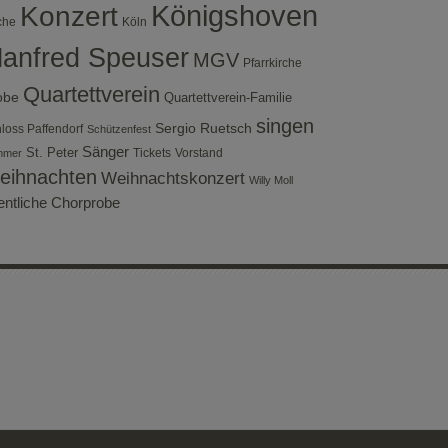
Konzert
Königshoven
che
Köln
anfred Speuser
MGV
Pfarrkirche
Quartettverein
obe
Quartettverein-Familie
singen
Sergio Ruetsch
loss Paffendorf
Schützenfest
Sänger
St. Peter
Tickets
Vorstand
mmer
eihnachten
Weihnachtskonzert
Willy Moll
fentliche Chorprobe