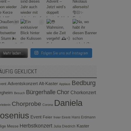
Mehr laden...
Folgen Sie uns auf Instagram
ÄUFIG GEKLICKT
Bedburg
Adventskonzert
Alt-Kaster
vent
Applaus
Bürgerhalle
Chor
rgheim
Chorkonzert
Besuch
Daniela
Chorprobe
leiterin
Corona
osenius
Event
Feier
Hans Erdmann
freier Eintritt
Herbstkonzert
Kaster
lige Messe
Julia Diedrich