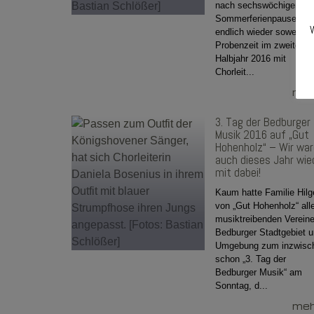
nach sechswöchiger
Sommerferienpause
W
endlich wieder soweit: D
Probenzeit im zweiten
Halbjahr 2016 mit
Chorleit...
mehr
3. Tag der Bedburger
Musik 2016 auf „Gut
Hohenholz“ – Wir wa
auch dieses Jahr wie
mit dabei!
Kaum hatte Familie Hilg
von „Gut Hohenholz“ all
musiktreibenden Verein
Bedburger Stadtgebiet 
Umgebung zum inzwisc
schon „3. Tag der
Bedburger Musik“ am
Sonntag, d...
mehr