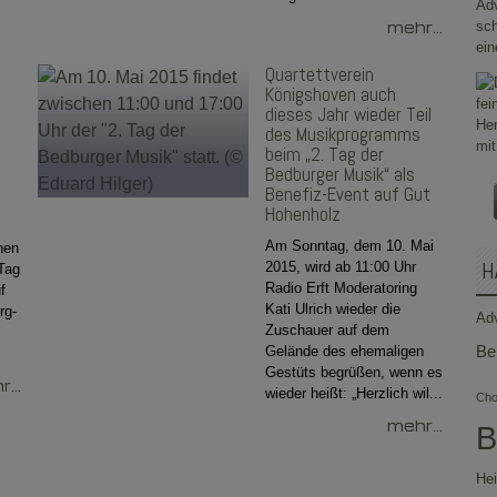
mehr...
Quartettverein
Königshoven auch
dieses Jahr wieder Teil
des Musikprogramms
beim „2. Tag der
Bedburger Musik“ als
Benefiz-Event auf Gut
Hohenholz
Am Sonntag, dem 10. Mai
hen
H
2015, wird ab 11:00 Uhr
Tag
Radio Erft Moderatoring
f
Kati Ulrich wieder die
rg-
Ad
Zuschauer auf dem
Be
Gelände des ehemaligen
Gestüts begrüßen, wenn es
...
wieder heißt: „Herzlich wil...
Chor
mehr...
B
Hei