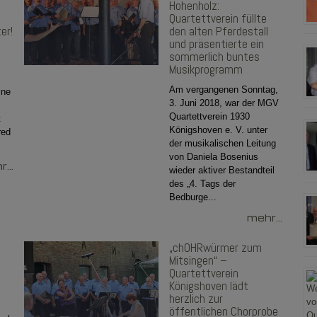
Hohenholz:
Quartettverein füllte
er!
den alten Pferdestall
und präsentierte ein
sommerlich buntes
Musikprogramm
Am vergangenen Sonntag,
ine
3. Juni 2018, war der MGV
Quartettverein 1930
t
Königshoven e. V. unter
red
der musikalischen Leitung
von Daniela Bosenius
...
wieder aktiver Bestandteil
des „4. Tags der
Bedburge...
mehr...
„chOHRwürmer zum
Mitsingen“ –
Quartettverein
Königshoven lädt
herzlich zur
öffentlichen Chorprobe