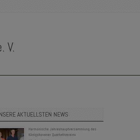
 V.
NSERE AKTUELLSTEN NEWS
Harmonische Jahreshauptversammlung des
Königshovener Quartettvereins