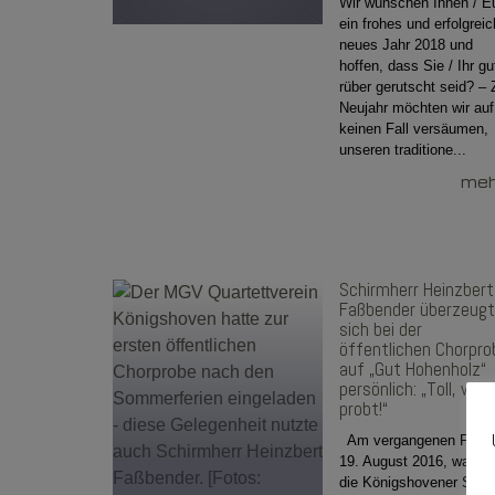
Wir wünschen Ihnen / E
ein frohes und erfolgrei
neues Jahr 2018 und
hoffen, dass Sie / Ihr gu
rüber gerutscht seid? – 
Neujahr möchten wir auf
keinen Fall versäumen,
unseren traditione...
mehr
Schirmherr Heinzbert
Faßbender überzeug
sich bei der
öffentlichen Chorpro
auf „Gut Hohenholz“
persönlich: „Toll, wie I
probt!“
Am vergangenen Freita
19. August 2016, war es
die Königshovener Säng