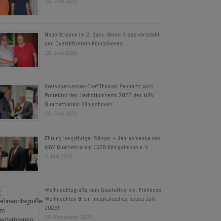
20. Juni 2026
Neue Stimme im 2. Bass: Bernd Krebs verstärkt
den Quartettverein Königshoven
20. Juni 2026
Kreissparkassen-Chef Thomas Pennartz wird
Protektor des Herbstkonzerts 2026 des MGV
Quartettverein Königshoven
20. Juni 2026
Ehrung langjähriger Sänger – Jahresmesse des
MGV Quartettverein 1930 Königshoven e. V.
1. Mai 2026
Weihnachtsgrüße vom Quartettverein: Fröhliche
Weihnachten & ein musikalisches neues Jahr
2026!
19. Dezember 2025