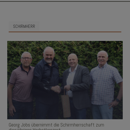
SKIP
TO
CONTENT
SCHIRMHERR
Georg Jobs übernimmt die Schirmherrschaft zum