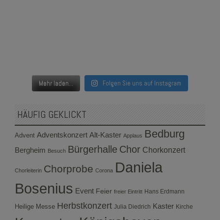
Mehr laden...
Folgen Sie uns auf Instagram
HÄUFIG GEKLICKT
Bedburg
Adventskonzert
Alt-Kaster
Advent
Applaus
Bürgerhalle
Chor
Bergheim
Chorkonzert
Besuch
Daniela
Chorprobe
Chorleiterin
Corona
Bosenius
Event
Feier
Hans Erdmann
freier Eintritt
Herbstkonzert
Kaster
Heilige Messe
Julia Diedrich
Kirche