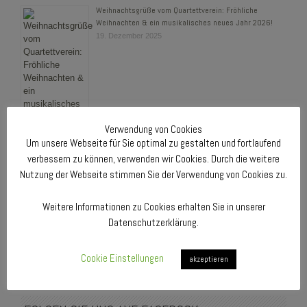
Weihnachtsgrüße vom Quartettverein: Fröhliche
Weihnachten & ein musikalisches neues Jahr 2026!
19. Dezember 2025
Verwendung von Cookies
Um unsere Webseite für Sie optimal zu gestalten und fortlaufend
verbessern zu können, verwenden wir Cookies. Durch die weitere
UNSERE NÄCHSTEN TERMINE 2026
Nutzung der Webseite stimmen Sie der Verwendung von Cookies zu.
Samstag, 6. Juni 2026 – 18:00 Uhr:
Weitere Informationen zu Cookies erhalten Sie in unserer
Jahreshauptversammlung
im Probenlokal Hotel „Zum Casino“
Datenschutzerklärung.
Maaßen, Bedburg-Königshoven
Freitag, 18. September 2026 – 20:00 Uhr:
Cookie Einstellungen
akzeptieren
Musikalische Gestaltung von „Bedburg betet“
in der Pfarrkirche
St. Martinus, Bedburg-Kirchherten