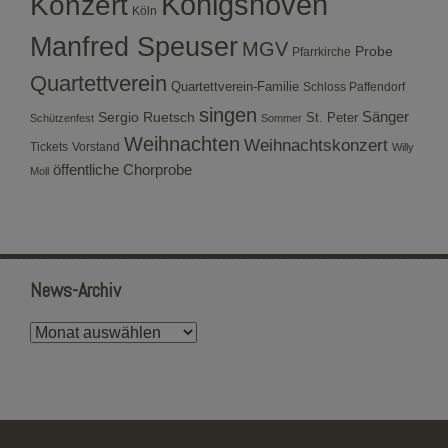
Konzert
Königshoven
Köln
Manfred Speuser
MGV
Probe
Pfarrkirche
Quartettverein
Quartettverein-Familie
Schloss Paffendorf
singen
Sergio Ruetsch
Sänger
St. Peter
Schützenfest
Sommer
Weihnachten
Weihnachtskonzert
Tickets
Vorstand
Willy
öffentliche Chorprobe
Moll
News-Archiv
News-
Archiv