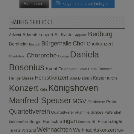
Mehr laden...
Folgen Sie uns auf Instagram
HÄUFIG GEKLICKT
Bedburg
Adventskonzert
Alt-Kaster
Advent
Applaus
Bürgerhalle
Chor
Bergheim
Chorkonzert
Besuch
Daniela
Chorprobe
Chorleiterin
Corona
Bosenius
Event
Feier
Hans Erdmann
freier Eintritt
Herbstkonzert
Kaster
Heilige Messe
Julia Diedrich
Kirche
Konzert
Königshoven
Köln
Manfred Speuser
MGV
Probe
Pfarrkirche
Quartettverein
Quartettverein-Familie
Schloss Paffendorf
singen
Sergio Ruetsch
Sänger
St. Peter
Schützenfest
Sommer
Weihnachten
Weihnachtskonzert
Tickets
Vorstand
Willy